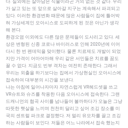
다. 실외에는 살아남은 식물이라곤 거의 없는 것 같다. 우리
보
가 살고 있는 또 앞으로 살아갈 지구는 계속해서 파괴되고
자.
있다. 이러한 환경변화 때문에 많은 사람들이 집에 틀어박
수
혀 가상세계인 오아시스로 도피하게 된 것은 아닌가 생각
량
해 본다.
환경오염 이외에도 다른 많은 문제들이 도사리고 있다. 세
상은 변형된 신종 코로나 바이러스로 인해 2020년에 이어
다시 한 번 펜데믹을 맞이했다. 물론 치료제도 개발이 되었
지만 가격이 어마어마해 우리 같은 서민들은 치료를 꿈도
꿀 수 없다. 지금도 빈부 격차는 여전히 존재한다. 그래서
우리는 외출을 하기보다는 집에서 가상현실인 오아시스에
접속하여 대부분의 시간을 보낸다.
나는 아침에 일어나자마자 자연스럽게 VR헤드셋을 쓰고
VR슈트와 슈즈를 착용한 다음 오아시스에 접속한다. 그랜
드캐니언의 협곡 사이를 넘나들어 볼까하다가 오늘은 그냥
따뜻한 햇살을 느끼며 천천히 달리고 싶어 조깅 장소를 미
국의 센트럴 파크로 결정했다. 저 멀리 유모차를 끌고 조깅
하는 사람들이 보인다. 저들은 어느 나라에서 접속 했는지