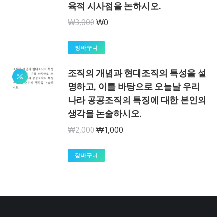
육적 시사점을 논하시오.
원
현
₩
3,000
₩
0
래
재
가
가
장바구니
격:
격:
조직의 개념과 현대조직의 특성을 설
₩3,000.
₩0.
명하고, 이를 바탕으로 오늘날 우리
나라 공공조직의 특징에 대한 본인의
생각을 논술하시오.
원
현
₩
2,000
₩
1,000
래
재
가
가
장바구니
격:
격:
₩2,000.
₩1,000.