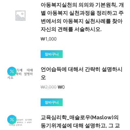
아동복지실천의 의의와 기본원칙, 개
₩2,000.
₩1,000.
별 아동복지 실천과정을 정리하고 주
변에서의 아동복지 실천사례를 찾아
자신의 견해를 서술하시오.
₩
1,000
장바구니
언어습득에 대해서 간략히 설명하시
오
원
현
₩
2,000
₩
0
래
재
가
가
장바구니
격:
격:
교육심리학_매슬로우(Maslow)의
₩2,000.
₩0.
동기위계설에 대해 설명하고, 그 교