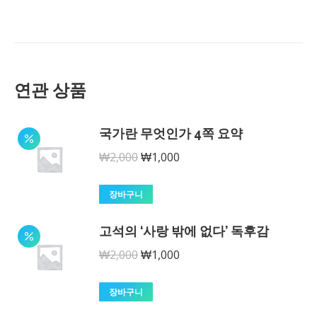
연관 상품
국가란 무엇인가 4쪽 요약
원
현
₩
2,000
₩
1,000
래
재
가
가
장바구니
격:
격:
고석의 ‘사랑 밖에 없다’ 독후감
₩2,000.
₩1,000.
원
현
₩
2,000
₩
1,000
래
재
가
가
장바구니
격:
격: