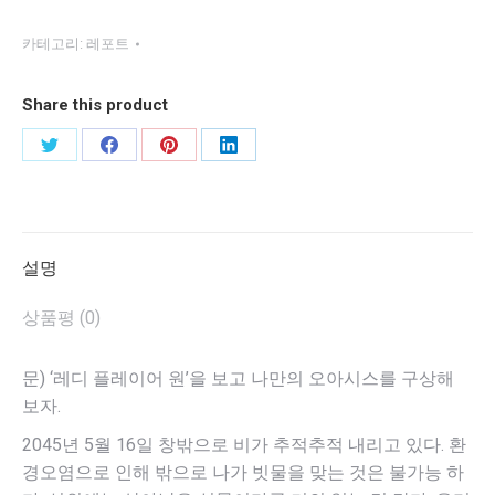
₩2,000.
₩1,000.
플
레
카테고리:
레포트
이
어
Share this product
원’을
보
Share
Share
Share
Share
고
on
on
on
on
나
Twitter
Facebook
Pinterest
LinkedIn
만
의
설명
오
상품평 (0)
아
시
스
문) ‘레디 플레이어 원’을 보고 나만의 오아시스를 구상해
를
보자.
구
2045년 5월 16일 창밖으로 비가 추적추적 내리고 있다. 환
상
경오염으로 인해 밖으로 나가 빗물을 맞는 것은 불가능 하
해