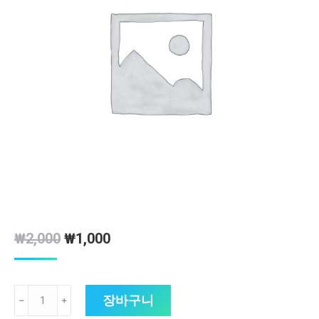
원
현
₩
2,000
₩
1,000
래
재
가
가
‘레
장바구니
격:
격:
﹣
﹢
디