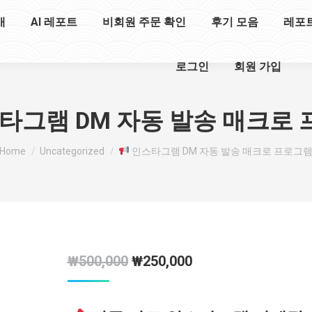
개
AI 레포트
비회원 주문 확인
후기 모음
레포
로그인
회원 가입
타그램 DM 자동 발송 매크로
You are here:
Home
Uncategorized
인스타그램 DM 자동 발송 매크로 프로그
원
현
₩
500,000
₩
250,000
래
재
가
가