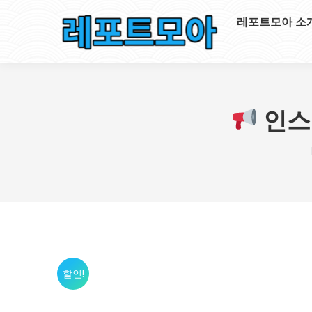
레포트모아 소
인스
할인!