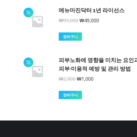
격:
격:
메뉴마진닥터 1년 라이선스
₩59,000.
₩29,000.
원
현
₩
99,000
₩
49,000
래
재
가
가
장바구니
격:
격:
₩99,000.
₩49,000.
피부노화에 영향을 미치는 요인
피부·미용적 예방 및 관리 방법
원
현
₩
2,000
₩
1,000
래
재
가
가
장바구니
격:
격:
₩2,000.
₩1,000.