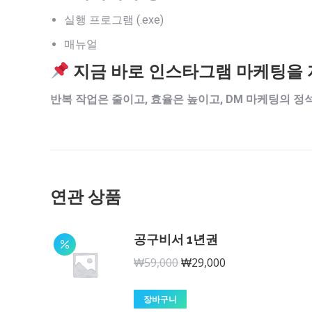
실행 프로그램 (.exe)
매뉴얼
지금 바로 인스타그램 마케팅을 
반복 작업은 줄이고, 효율은 높이고, DM 마케팅의 정
연관 상품
공구비서 1년권
원
현
₩
59,000
₩
29,000
래
재
가
가
장바구니