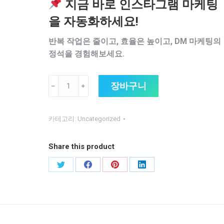
지금 바로 인스타그램 마케팅
격:
격:
을 자동화하세요!
₩500,000.
₩250,000.
반복 작업은 줄이고, 효율은 높이고, DM 마케팅의
정석을 경험해보세요.
장바구니
﹣
﹢
인
스
타
카테고리:
Uncategorized
그
램
Share this product
DM
자
Share
Share
Share
Share
동
on
on
on
on
발
Twitter
Facebook
Pinterest
LinkedIn
송
매