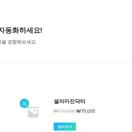
자동화하세요!
석을 경험해보세요.
셀러마진닥터
원
현
₩
159,000
₩
79,000
래
재
가
가
장바구니