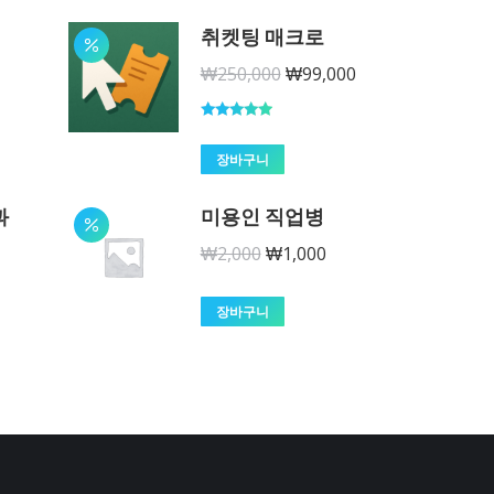
격:
격:
취켓팅 매크로
₩159,000.
₩79,000.
원
현
₩
250,000
₩
99,000
래
재
가
가
5 중에서
5.00
로 평가
장바구니
격:
격:
됨
₩250,000.
₩99,000.
과
미용인 직업병
원
현
₩
2,000
₩
1,000
래
재
가
가
장바구니
격:
격:
₩2,000.
₩1,000.