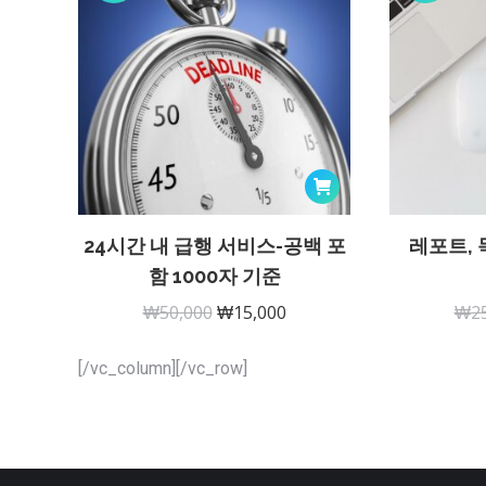
24시간 내 급행 서비스-공백 포
레포트,
함 1000자 기준
원
현
₩
50,000
₩
15,000
₩
2
래
재
[/vc_column][/vc_row]
가
가
격:
격:
₩50,000.
₩15,000.