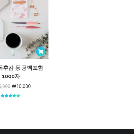
 독후감 등 공백포함
1000자
원
현
5,000
₩
10,000
래
재
가
가
5 중에서
5.00
로 평가
격:
격:
됨
₩25,000.
₩10,000.