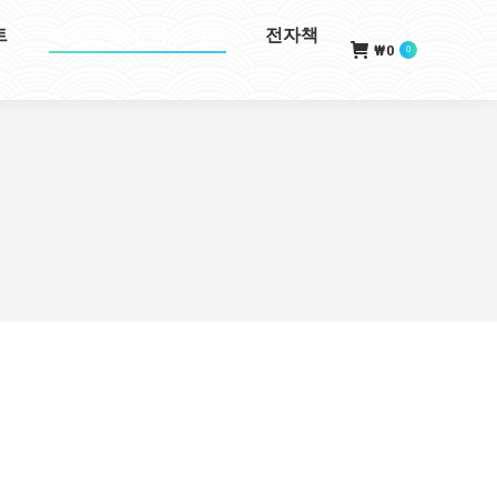
트
레포트 첨삭, 작성 의뢰
전자책
₩
0
0