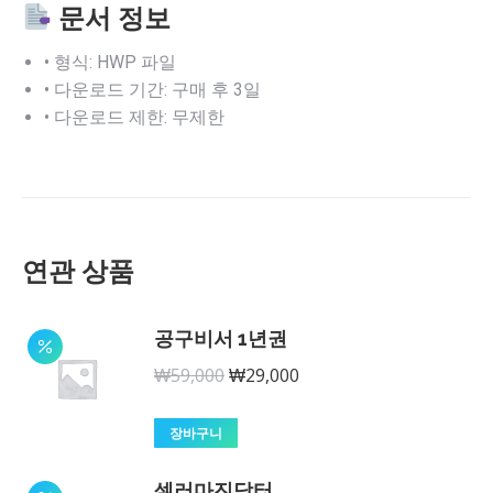
문서 정보
• 형식: HWP 파일
• 다운로드 기간: 구매 후 3일
• 다운로드 제한: 무제한
연관 상품
공구비서 1년권
원
현
₩
59,000
₩
29,000
래
재
가
가
장바구니
격:
격:
셀러마진닥터