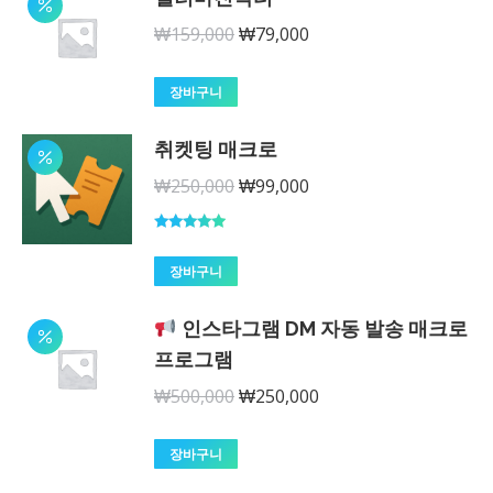
₩59,000.
₩29,000.
원
현
₩
159,000
₩
79,000
래
재
가
가
장바구니
격:
격:
취켓팅 매크로
₩159,000.
₩79,000.
원
현
₩
250,000
₩
99,000
래
재
가
가
5 중에서
5.00
로 평가
장바구니
격:
격:
됨
₩250,000.
₩99,000.
인스타그램 DM 자동 발송 매크로
프로그램
원
현
₩
500,000
₩
250,000
래
재
가
가
장바구니
격:
격: