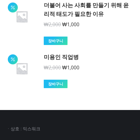
더불어 사는 사회를 만들기 위해 윤
₩500,000.
₩250,000.
리적 태도가 필요한 이유
원
현
₩
2,000
₩
1,000
래
재
가
가
장바구니
격:
격:
미용인 직업병
₩2,000.
₩1,000.
원
현
₩
2,000
₩
1,000
래
재
가
가
장바구니
격:
격:
₩2,000.
₩1,000.
ㆍ상호 : 믹스워크