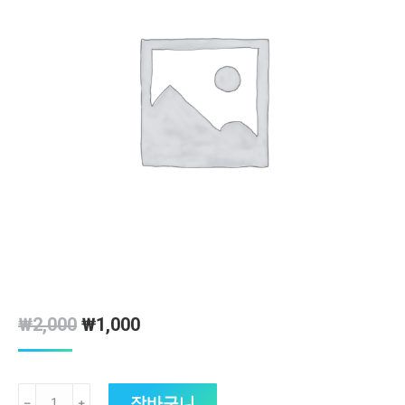
원
현
₩
2,000
₩
1,000
래
재
가
가
피
장바구니
격:
격:
﹣
﹢