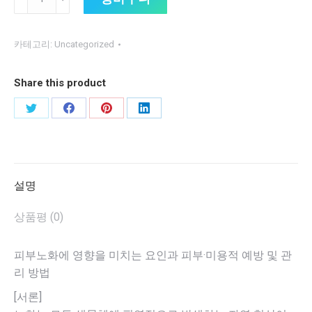
부
₩2,000.
₩1,000.
노
화
카테고리:
Uncategorized
에
영
Share this product
향
을
Share
Share
Share
Share
미
on
on
on
on
치
Twitter
Facebook
Pinterest
LinkedIn
는
요
설명
인
상품평 (0)
과
피
부
피부노화에 영향을 미치는 요인과 피부·미용적 예방 및 관
·
리 방법
미
[서론]
용